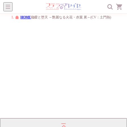
ステラプレイヤー
オトメ
BL
一般
メニュー
HOME
寵愛と堕天 ～艶麗なる火花・赤翼 累～(CV：土門熱)