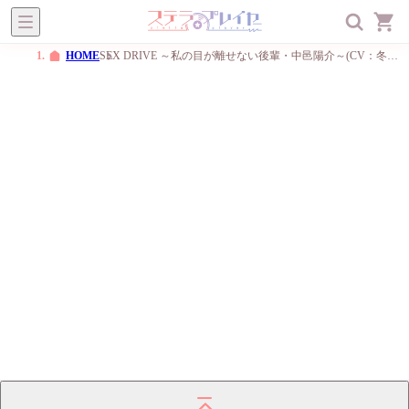
ステラプレイヤー
オトメ
BL
一般
メニュー
HOME
SEX DRIVE ～私の目が離せない後輩・中邑陽介～(CV：冬ノ熊肉)