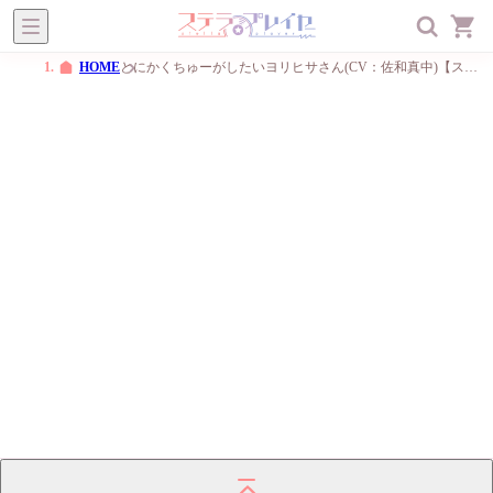
ステラプレイヤー
オトメ
BL
一般
メニュー
HOME
とにかくちゅーがしたいヨリヒサさん(CV：佐和真中)【ステラワース限定版】