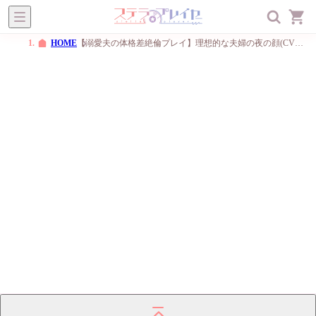
ステラプレイヤー
オトメ
BL
一般
メニュー
HOME
【溺愛夫の体格差絶倫プレイ】理想的な夫婦の夜の顔(CV：土門熱)《共通特典トラック付き》