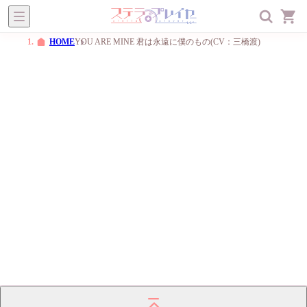
ステラプレイヤー
オトメ
BL
一般
メニュー
HOME
YOU ARE MINE 君は永遠に僕のもの(CV：三橋渡)