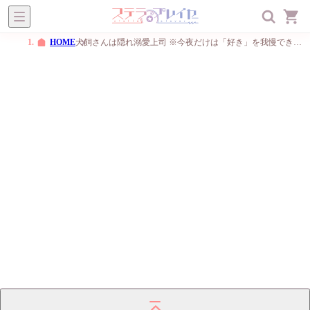
ステラプレイヤー
オトメ
BL
一般
メニュー
HOME
犬飼さんは隠れ溺愛上司 ※今夜だけは「好き」を我慢できません！(CV：一之瀬昴)【ステラプレイヤー限定版】