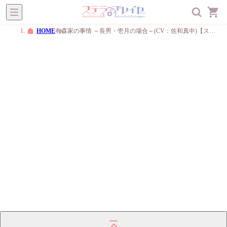
ステラプレイヤー
オトメ
BL
一般
メニュー
HOME
有森家の事情 ～長男・壱月の場合～(CV：佐和真中)【ステラプレイヤー限定版】