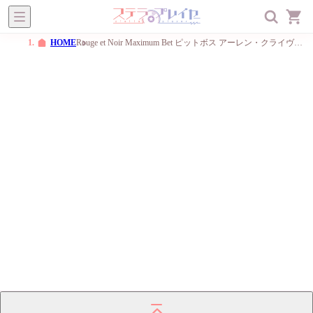
ステラプレイヤー
オトメ
BL
一般
メニュー
HOME
Rouge et Noir Maximum Bet ピットボス アーレン・クライヴ(CV：テトラポット登)