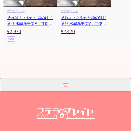
アプリコット
アプリコット
それはささやかな恋のはじ
それはささやかな恋のはじ
まり 水嶋洸平(CV：井伊筋
まり 水嶋洸平(CV：井伊筋
肉)【特典ミニドラマ付】
肉)
¥2,970
¥2,420
特典
ステラプレイヤー