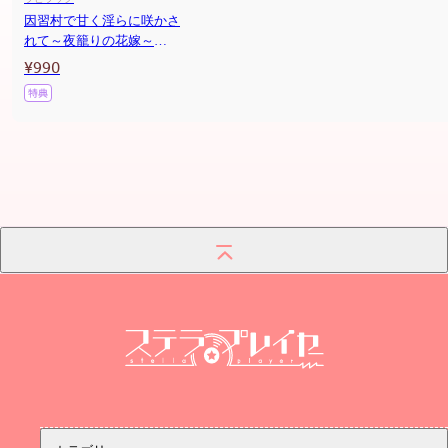
因習村で甘く淫らに咲かさ
れて～夜籠りの花嫁～
(CV：立知鼎)
¥990
特典
ステラプレイヤー