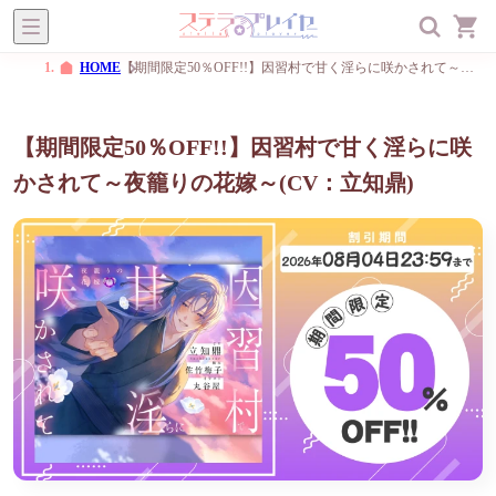
ステラプレイヤー
オトメ
BL
一般
メニュー
HOME
【期間限定50％OFF!!】因習村で甘く淫らに咲かされて～夜籠りの花嫁～(CV：立知鼎)
【期間限定50％OFF!!】因習村で甘く淫らに咲
かされて～夜籠りの花嫁～(CV：立知鼎)